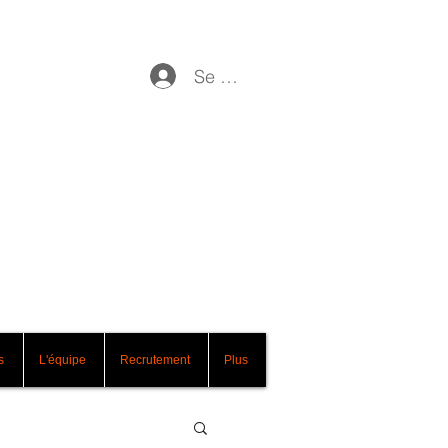
Se connecter
 votre métier
03 67 82 00 45
Numéro local non surtaxé
s
L'équipe
Recrutement
Plus