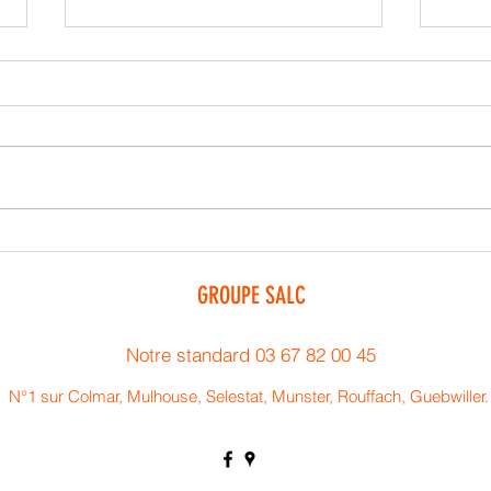
Se créer un réseau professionnel
Les bé
entrep
GROUPE SALC
Notre standard 03 67 82 00 45
N°1 sur Colmar, Mulhouse, Selestat, Munster, Rouffach
, Guebwiller
©2026 par GROUPE SALC