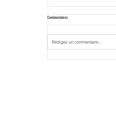
Commentaires
Rédigez un commentaire...
Services Groupe SALC : votre partenaire
en secrétariat à Colmar