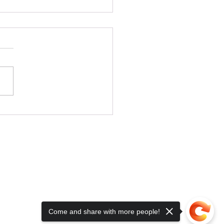
néfices de faire appel à une
rise de sous-traitance
.
Come and share with more people!