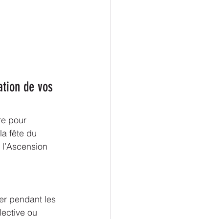
ation de vos 
re pour 
la fête du 
 l’Ascension 
er pendant les 
lective ou 