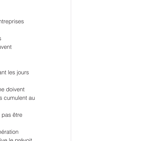
ntreprises 
s 
uvent 
nt les jours 
ne doivent 
ls cumulent au 
 pas être 
nération 
ve le prévoit, 