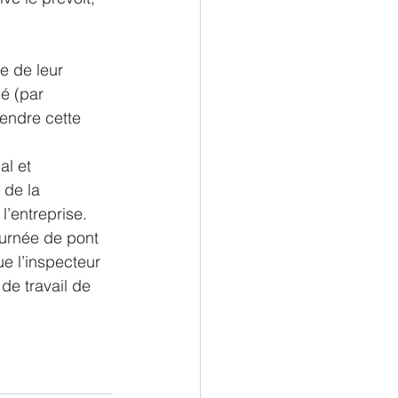
e de leur 
é (par 
rendre cette 
l et 
 de la 
 l’entreprise.
urnée de pont 
ue l’inspecteur 
de travail de 