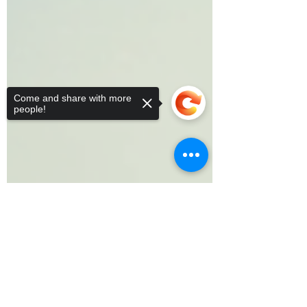
Come and share with more
people!
Sorry, the checkout page does not
support sharing
Copied to clipboard