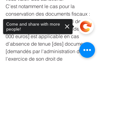
C'est notamment le cas pour la 
conservation des documents fiscaux : 
l'article 1734 du Code général des 
Come and share with more
impôts précise qu'une « amende de [5 
people!
000 euros] est applicable en cas 
d'absence de tenue [des] documents 
[demandés par l'administration dans 
l'exercice de son droit de 
communication] ou de destruction de 
ceux-ci avant les délais prescrits.»
Sorry, the checkout page does not
support sharing
Copied to clipboard
SOURCE : www.economie.gouv.fr par 
Bercy Infos.