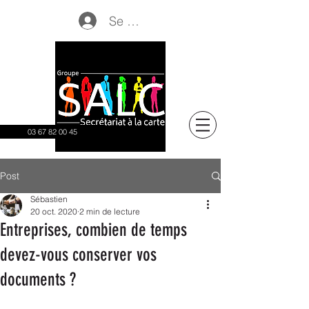
Se connecter
03 67 82 00 45
Post
Sébastien
20 oct. 2020
2 min de lecture
Entreprises, combien de temps
devez-vous conserver vos
documents ?