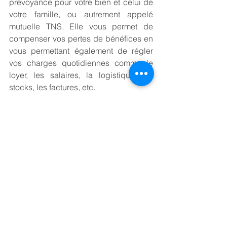
prévoyance pour votre bien et celui de 
votre famille, ou autrement appelé 
mutuelle TNS. Elle vous permet de 
compenser vos pertes de bénéfices en 
vous permettant également de régler 
vos charges quotidiennes comme le 
loyer, les salaires, la logistique, les 
stocks, les factures, etc.
Dans la plupart des cas, les 
assurances de prévoyance pour les 
chefs d’entreprises couvrent les 
risques suivants :
L’incapacité temporaire de travail
La prévoyance vous versera une 
indemnité afin de maintenir votre 
revenu à un seuil acceptable en cas 
d’arrêt de travail.
Vous pouvez également bénéficier 