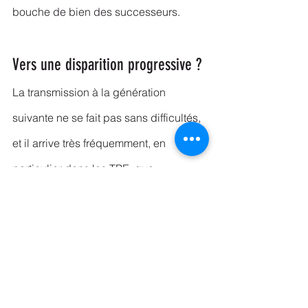
bouche de bien des successeurs.
Vers une disparition progressive ?
La transmission à la génération 
suivante ne se fait pas sans difficultés, 
et il arrive très fréquemment, en 
particulier dans les TPE, que 
l’entreprise soit rachetée ou 
disparaisse corps et bien. Les chiffres 
sont assez parlants : En Allemagne, 
51% des entreprises familiales sont 
transmises à la famille. En Italie, le taux 