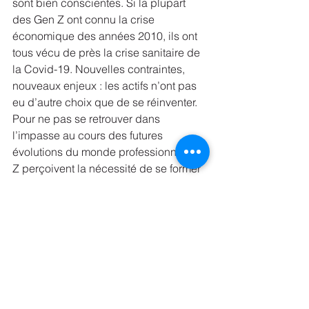
sont bien conscientes. Si la plupart 
des Gen Z ont connu la crise 
économique des années 2010, ils ont 
tous vécu de près la crise sanitaire de 
la Covid-19. Nouvelles contraintes, 
nouveaux enjeux : les actifs n’ont pas 
eu d’autre choix que de se réinventer. 
Pour ne pas se retrouver dans 
l’impasse au cours des futures 
évolutions du monde professionnel, les 
Z perçoivent la nécessité de se former 
de manière continue tout au long de 
leur carrière. Ainsi, mettre en avant un 
plan de développement des 
compétences des salariés permettant 
de garantir leur employabilité future est 
un atout supplémentaire pour recruter 
de jeunes collaborateurs.
Avide de flexibilité, de confiance, 